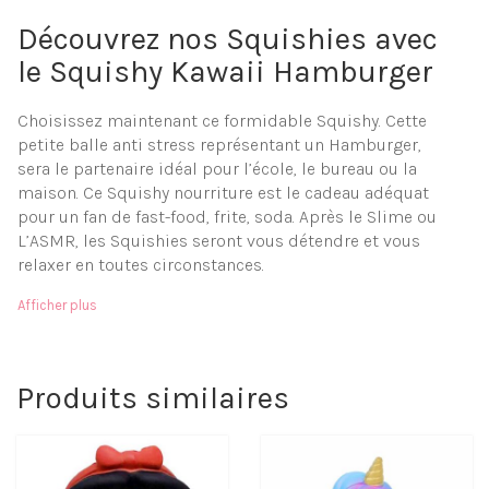
Découvrez nos Squishies avec
le Squishy Kawaii Hamburger
Choisissez maintenant ce formidable Squishy. Cette
petite balle anti stress représentant un Hamburger,
sera le partenaire idéal pour l’école, le bureau ou la
maison. Ce Squishy nourriture est le cadeau adéquat
pour un fan de fast-food, frite, soda. Après le Slime ou
L’ASMR, les Squishies seront vous détendre et vous
relaxer en toutes circonstances.
Matière à mémoire de forme
Afficher plus
Moelleux et doux
Facilement transportable
Objet anti-stress
Livraison gratuite
Produits similaires
Paiement sécurisé
Calmez vous grâce aux
bienfaits de nos Squishies