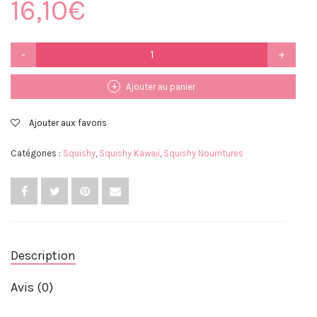
16,10
€
quantité
de
Squishy
Kawaii
Ajouter au panier
Hamburger
Ajouter aux favoris
Catégories :
Squishy
,
Squishy Kawaii
,
Squishy Nourritures
Description
Avis (0)