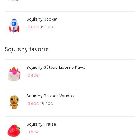
Squishy Rocket
13,00
€
15,20
€
Squishy favoris
Squishy Gâteau Licorne Kawaii
19,40
€
Squishy Poupée Vaudou
15,60
€
18,00
€
Squishy Fraise
14,90
€