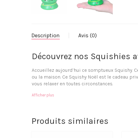
Description
Avis (0)
Découvrez nos Squishies av
Accueillez aujourd’hui ce somptueux Squishy. Cett
ou la maison. Ce Squishy Noël est le cadeau priv
vous relaxer en toutes circonstances.
Matière à mémoire de forme
Afficher plus
Moelleux et doux
Facilement transportable
Objet anti-stress
Livraison gratuite
Produits similaires
Paiement sécurisé
Détendez vous grâce aux b