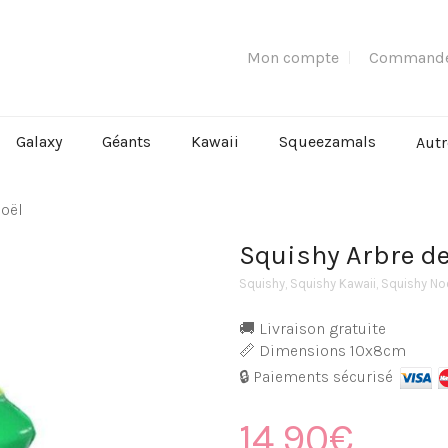
Mon compte
Command
Galaxy
Géants
Kawaii
Squeezamals
Autr
Noël
Squishy Arbre de
Squishy
,
Squishy Kawaii
,
Squishy No
🚚 Livraison gratuite
📏 Dimensions 10x8cm
🔒 Paiements sécurisé
14,90
€