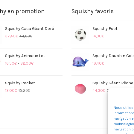
ler, ne pas donner à un enfant de moins de 5 ans. Afin de prése
u risque de faire apparaître des fissures, craquements et/ou d
hy en promotion
Squishy favoris
Squishy Caca Géant Doré
Squishy Foot
37,40
€
44,90
€
14,90
€
Squishy Animaux Lot
Squishy Dauphin Gal
16,50
€
32,00
€
19,40
€
–
Squishy Rocket
Squishy Géant Pêche
13,00
€
15,20
€
44,30
€
53,70
€
Nous utilis
informations
navigation e
technologie
navigation o