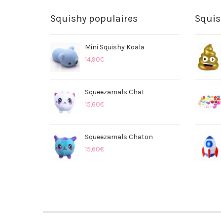
Précaution : Ne pas mettre en bouche, ne pas ava
recommandé de ne pas l’étirer ou de le tordre a
Squishy populaires
Squis
avec bienveillance.
Mini Squishy Koala
14,90
€
Squeezamals Chat
15,60
€
Squeezamals Chaton
15,60
€