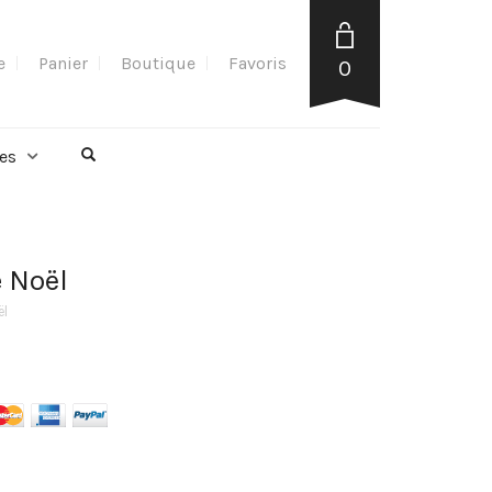
e
Panier
Boutique
Favoris
0
es
 Noël
ël