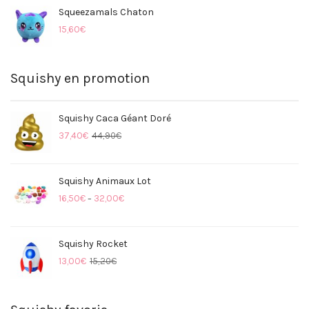
Squeezamals Chaton
15,60
€
Squishy en promotion
Squishy Caca Géant Doré
37,40
€
44,90
€
Squishy Animaux Lot
16,50
€
32,00
€
–
Squishy Rocket
13,00
€
15,20
€