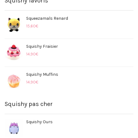
Squishy favoris
Squeezamals Renard
15,60
€
Squishy Fraisier
14,90
€
Squishy Muffins
14,90
€
Squishy pas cher
Squishy Ours