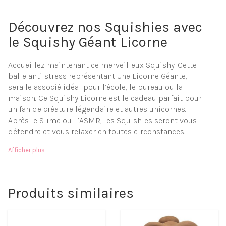
Découvrez nos Squishies avec
le Squishy Géant Licorne
Accueillez maintenant ce merveilleux Squishy. Cette
balle anti stress représentant Une Licorne Géante,
sera le associé idéal pour l’école, le bureau ou la
maison. Ce Squishy Licorne est le cadeau parfait pour
un fan de créature légendaire et autres unicornes.
Après le Slime ou L’ASMR, les Squishies seront vous
détendre et vous relaxer en toutes circonstances.
Matière à mémoire de forme
Afficher plus
Moelleux et doux
Facilement transportable
Objet anti-stress
Livraison gratuite
Produits similaires
Paiement sécurisé
Relachez vous grâce aux