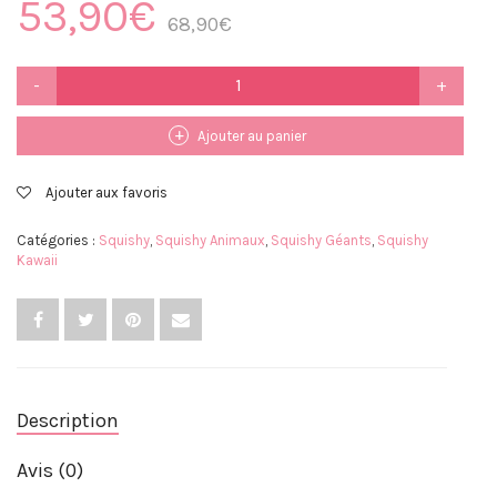
53,90
€
68,90
€
quantité
de
Squishy
Géant
Ajouter au panier
Licorne
Ajouter aux favoris
Catégories :
Squishy
,
Squishy Animaux
,
Squishy Géants
,
Squishy
Kawaii
Description
Avis (0)