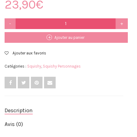
23,90
€
quantité
de
Squishy
Deadpool
Ajouter au panier
Ajouter aux favoris
Catégories :
Squishy
,
Squishy Personnages
Description
Avis (0)