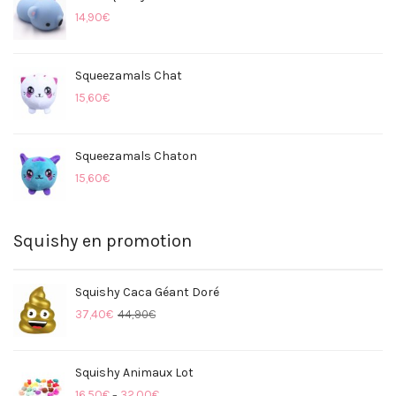
Précaution : Ne pas mettre dans la bouche, ne pas
14,90
€
avaler, ne pas donner à un enfant de -5 ans. Afin de
entretenir au mieux votre superbe Squishy, il est
conseillé de ne pas l’étirer ou de le tordre au risque
Squeezamals Chat
de faire apparaître des fissures, craquements et/ou
15,60
€
déchirures. Nos Squishies sont fabriqués avec
affection.
Squeezamals Chaton
15,60
€
Squishy en promotion
Squishy Caca Géant Doré
37,40
€
44,90
€
Squishy Animaux Lot
16,50
€
32,00
€
–