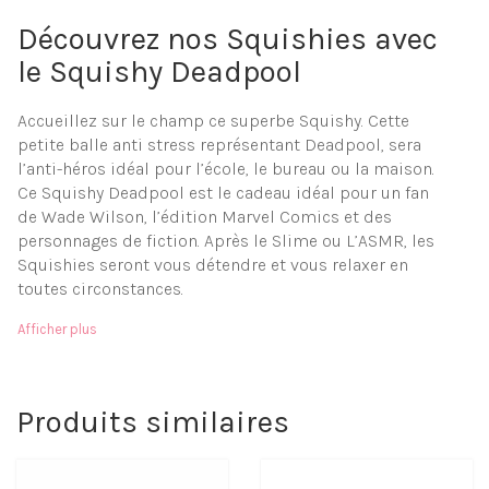
Découvrez nos Squishies avec
le Squishy Deadpool
Accueillez sur le champ ce superbe Squishy. Cette
petite balle anti stress représentant Deadpool, sera
l’anti-héros idéal pour l’école, le bureau ou la maison.
Ce Squishy Deadpool est le cadeau idéal pour un fan
de Wade Wilson, l’édition Marvel Comics et des
personnages de fiction. Après le Slime ou L’ASMR, les
Squishies seront vous détendre et vous relaxer en
toutes circonstances.
Matière à mémoire de forme
Afficher plus
Moelleux et doux
Facilement transportable
Objet anti-stress
Livraison gratuite
Produits similaires
Paiement sécurisé
Reposez vous grâce aux