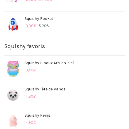
Squishy Rocket
13,00
€
15,20
€
Squishy favoris
Squishy Hiboux Arc-en-ciel
19,40
€
Squishy Tête de Panda
14,90
€
Squishy Pénis
14,90
€