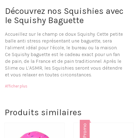
Découvrez nos Squishies avec
le Squishy Baguette
Accueillez sur le champ ce doux Squishy. Cette petite
balle anti stress représentant une baguette, sera
l’aliment idéal pour l’école, le bureau ou la maison.
Ce Squishy baguette est le cadeau exact pour un fan
de pain, de la France et de pain traditionnel. Après le
Slime ou L’ASMR, les Squishies seront vous détendre
et vous relaxer en toutes circonstances.
Matière à mémoire de forme
Afficher plus
Moelleux et doux
Facilement transportable
Objet anti-stress
Livraison gratuite
Produits similaires
Paiement sécurisé
Relachez vous grâce aux
Promo
avantages de nos Squishies