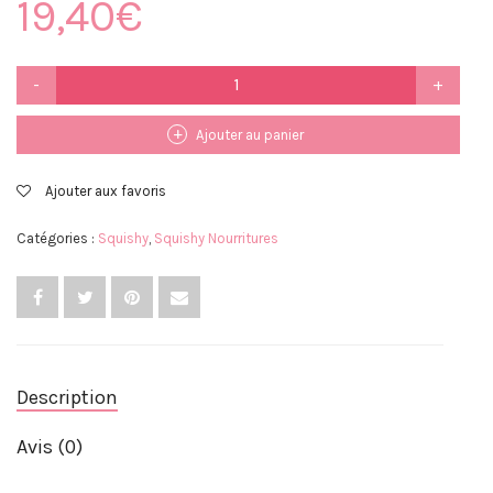
19,40
€
quantité
de
Squishy
Baguette
Ajouter au panier
Ajouter aux favoris
Catégories :
Squishy
,
Squishy Nourritures
Description
Avis (0)