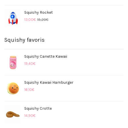
Squishy Rocket
13,00
€
15,20
€
Squishy favoris
Squishy Canette Kawaii
19,40
€
Squishy Kawaii Hamburger
16,10
€
Squishy Crotte
14,90
€